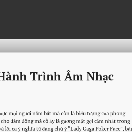
 Hành Trình Âm Nhạc
được mọi người nắm bắt mà còn là biểu tượng của phong
 cho đám đông mà cô ấy là gương mặt gợi cảm nhất trong
và lời ca ý nghĩa từ đáng chú ý “Lady Gaga Poker Face”, bài