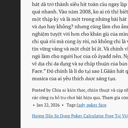
hát đã trở thành siêu hit toàn cầu ngay lậ
quá nhanh. Vào năm 2008, ko ai có thể biết
một thập kỷ và là một trong những bài hát 
vũ đạo hay không? nhưng cũng làm cho âm n
nghiệm tuyệt vời hơn cho khán giả của mìn
chỉ quà rồi mà củng ấy ròi, nó không chỉ
tin vững vàng và một chút bí ất. Và chính vì 
ngũ làm cho người học của cô ấyadd nên. N
về địa chỉ đa dạng và sự chấp thuận của bản
Face.” Đó chính là lí do tại sao I.Gään hát
musica của ai yêu thích được sáng tạo.
Posted by
Chia sẻ kiến thức, chiến thuật và cập 
các công cụ hỗ trợ chơi bài hiệu quả. Tham gia c
Jan 22, 2026
Tags:
lady poker face
Hướng Dẫn Sử Dụng Poker Calculator Free Tại Vi