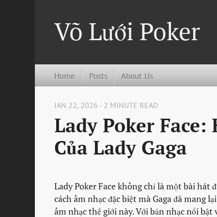
Võ Lưới Poker
Home
Posts
About Us
JAN 22, 2026 - 2 MINUTE READ
Lady Poker Face:
Của Lady Gaga
Lady Poker Face không chỉ là một bài hát 
cách âm nhạc đặc biệt mà Gaga đã mang lại
âm nhạc thế giới này. Với bản nhạc nổi bật 