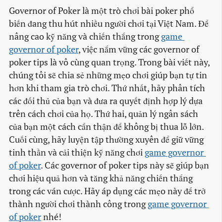
Governor of Poker là một trò chơi bài poker phổ
biến đang thu hút nhiều người chơi tại Việt Nam. Để
nâng cao kỹ năng và chiến thắng trong
game 
governor of poker
, việc nắm vững các governor of
poker tips là vô cùng quan trọng. Trong bài viết này,
chúng tôi sẽ chia sẻ những mẹo chơi giúp bạn tự tin
hơn khi tham gia trò chơi. Thứ nhất, hãy phân tích
các đối thủ của bạn và đưa ra quyết định hợp lý dựa
trên cách chơi của họ. Thứ hai, quản lý ngân sách
của bạn một cách cẩn thận để không bị thua lỗ lớn.
Cuối cùng, hãy luyện tập thường xuyên để giữ vững
tinh thần và cải thiện kỹ năng chơi
game governor 
of poker
. Các governor of poker tips này sẽ giúp bạn
chơi hiệu quả hơn và tăng khả năng chiến thắng
trong các ván cược. Hãy áp dụng các mẹo này để trở
thành người chơi thành công trong
game governor 
of poker
nhé!