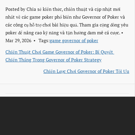
Posted by
Chia sẻ kiến thức, chiến thuật và cập nhật mới
nhất về các game poker phổ biến như Governor of Poker và
các công cụ hỗ trợ chơi bài hiệu quả. Tham gia cộng đồng yêu
poker để nâng cao kỹ năng và tận hưởng đam mê cá cược.
Mar 29, 2026
Tags:
game governor of poker
Chiến Thuật Chơi Game Governor of Poker: Bí Quyết 
Chiến Thắng Trong Governor of Poker Strategy
Chiến Lược Chơi Governor of Poker Tối Ưu