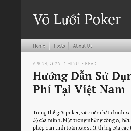
Võ Lưới Poker
Home
Posts
About Us
APR 24, 2026 - 1 MINUTE READ
Hướng Dẫn Sử Dụn
Phí Tại Việt Nam
Trong thế giới poker, việc nắm bắt chính xác
độ của mình. Một trong những công cụ hữu 
phép bạn tính toán xác suất thắng của các