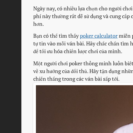
Ngày nay, có nhiều lựa chọn cho người ch
phí này thường rất dễ sử dụng và cung cấp c
hơn.
Bạn có thể tìm thấy
poker calculator
miễn p
tự tin vào mỗi ván bài. Hãy chắc chắn tìm 
để tối ưu hóa chiến lược chơi của mình.
Một người chơi poker thông minh luôn biế
về xu hướng của đối thủ. Hãy tận dụng nhữn
chiến thắng trong các ván bài sắp tới.