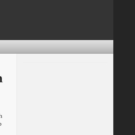
n
nh
o