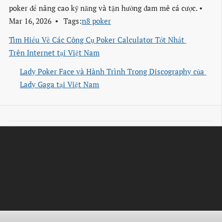
poker để nâng cao kỹ năng và tận hưởng đam mê cá cược.
Mar 16, 2026
Tags:
n8 poker
Tìm Hiểu Về Các Công Cụ Poker Calculator Tốt Nhất 
Trên Internet tại Việt Nam
Lady Poker Face và Hành Trình Trong Discography của 
Lady Gaga tại Việt Nam