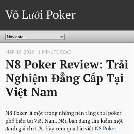
Võ Lưới Poker
MAR 16, 2026 - 1 MINUTE READ
N8 Poker Review: Trải
Nghiệm Đẳng Cấp Tại
Việt Nam
N8 Poker là một trong những nền tảng chơi poker
phổ biến tại Việt Nam. Nếu bạn đang tìm kiếm một
đánh giá chi tiết, hãy xem qua bài viết
N8 Poker