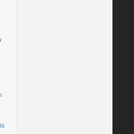
y
c.
 Về