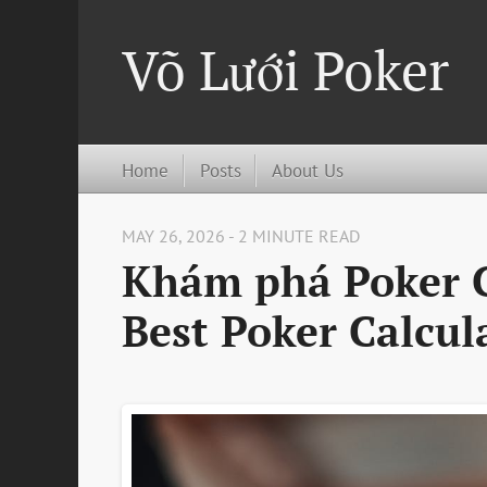
Võ Lưới Poker
Home
Posts
About Us
MAY 26, 2026 - 2 MINUTE READ
Khám phá Poker C
Best Poker Calcul