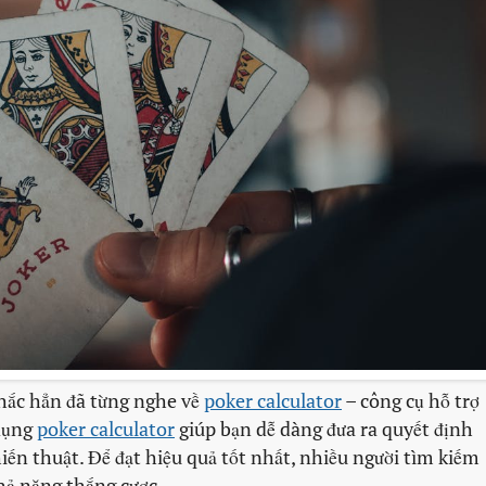
chắc hẳn đã từng nghe về
poker calculator
– công cụ hỗ trợ
 dụng
poker calculator
giúp bạn dễ dàng đưa ra quyết định
hiến thuật. Để đạt hiệu quả tốt nhất, nhiều người tìm kiếm
hả năng thắng cược.