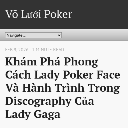
Võ Lưới Poker
FEB 9, 2026 - 1 MINUTE READ
Khám Phá Phong
Cách Lady Poker Face
Và Hành Trình Trong
Discography Của
Lady Gaga