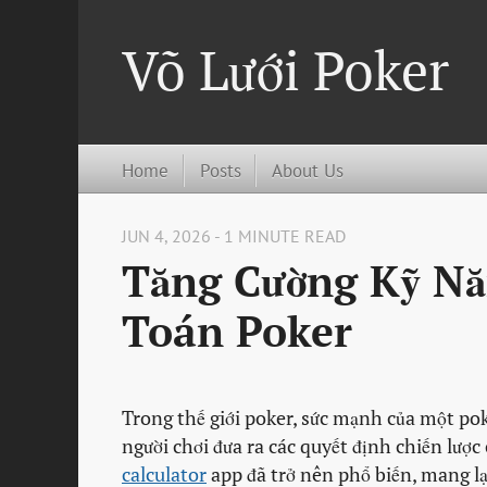
Võ Lưới Poker
Home
Posts
About Us
JUN 4, 2026 - 1 MINUTE READ
Tăng Cường Kỹ Nă
Toán Poker
Trong thế giới poker, sức mạnh của một pok
người chơi đưa ra các quyết định chiến lược
calculator
app đã trở nên phổ biến, mang lại