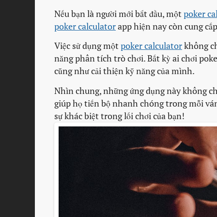
Nếu bạn là người mới bắt đầu, một
poker ca
poker calculator
app hiện nay còn cung cấp b
Việc sử dụng một
poker calculator
không ch
năng phân tích trò chơi. Bất kỳ ai chơi po
cũng như cải thiện kỹ năng của mình.
Nhìn chung, những ứng dụng này không chỉ 
giúp họ tiến bộ nhanh chóng trong mỗi vá
sự khác biệt trong lối chơi của bạn!