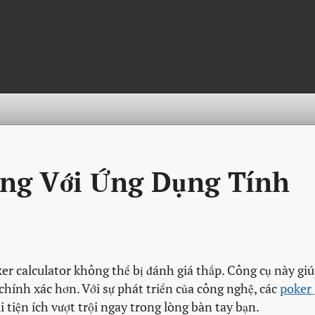
ng Với Ứng Dụng Tính
er calculator không thể bị đánh giá thấp. Công cụ này gi
 chính xác hơn. Với sự phát triển của công nghệ, các
poker 
 tiện ích vượt trội ngay trong lòng bàn tay bạn.