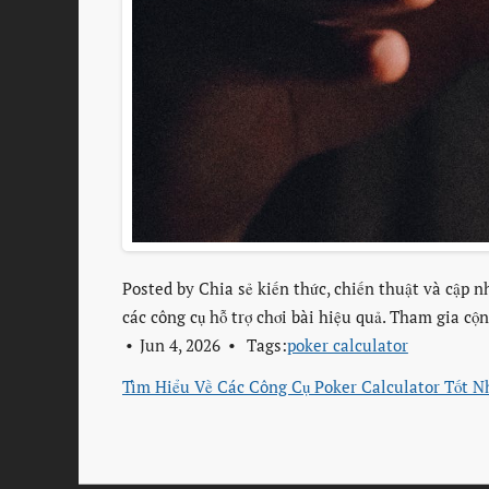
Posted by
Chia sẻ kiến thức, chiến thuật và cập 
các công cụ hỗ trợ chơi bài hiệu quả. Tham gia c
Jun 4, 2026
Tags:
poker calculator
Tìm Hiểu Về Các Công Cụ Poker Calculator Tốt N