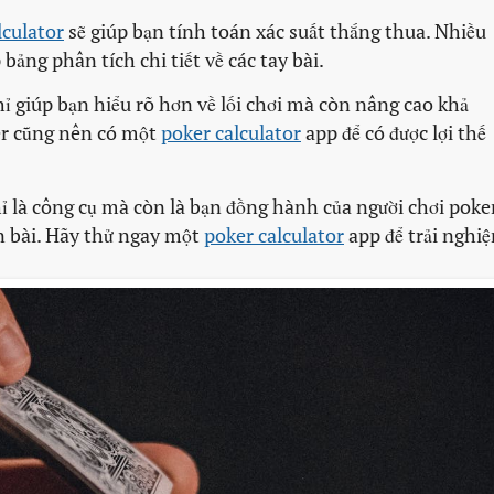
lculator
sẽ giúp bạn tính toán xác suất thắng thua. Nhiều
ảng phân tích chi tiết về các tay bài.
ỉ giúp bạn hiểu rõ hơn về lối chơi mà còn nâng cao khả
ker cũng nên có một
poker calculator
app để có được lợi thế
là công cụ mà còn là bạn đồng hành của người chơi poker
n bài. Hãy thử ngay một
poker calculator
app để trải nghi