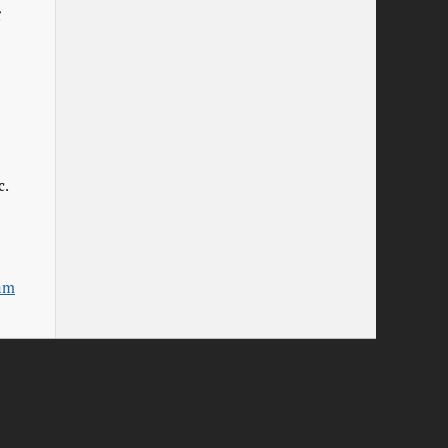
ữ
c.
Nam