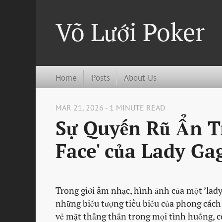
Võ Lưới Poker
Home
Posts
About Us
MAR 21, 2026 - 1 MINUTE READ
Sự Quyến Rũ Ẩn T
Face' của Lady Ga
Trong giới âm nhạc, hình ảnh của một ’lady
những biểu tượng tiêu biểu của phong cách n
vẻ mặt thẳng thắn trong mọi tình huống, cô